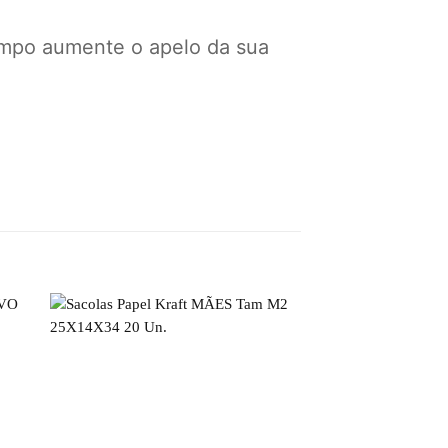
mpo aumente o apelo da sua
FORA DE 