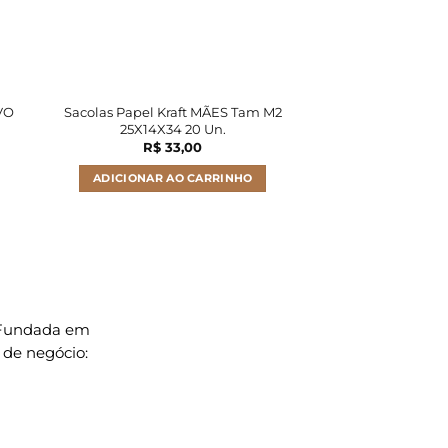
VO
Sacolas Papel Kraft MÃES Tam M2
Sacolas Papel Kr
25X14X34 20 Un.
Tam M2 25X14
R$
33,00
R$
69
ADICIONAR AO CARRINHO
LER M
. Fundada em
 de negócio: