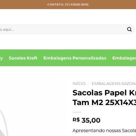
CONTATO: (11) 93268-0002
ry
Sacolas Kraft
Embalagens Personalizadas
Embalagen
INÍCIO
/
EMBALAGENS SAZON
Sacolas Papel 
Tam M2 25X14X3
35,00
R$
Apresentando nossas Sacolas