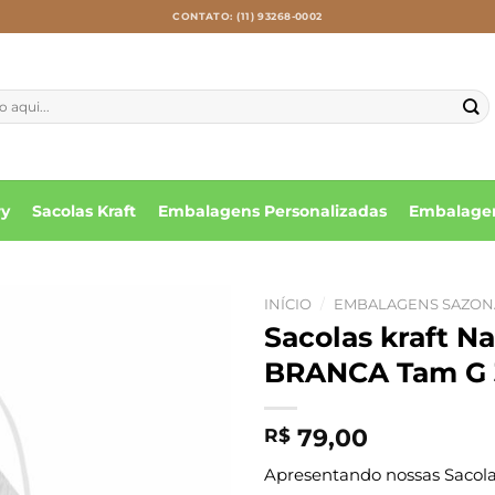
CONTATO: (11) 93268-0002
ry
Sacolas Kraft
Embalagens Personalizadas
Embalagen
INÍCIO
/
EMBALAGENS SAZON
Sacolas kraft 
BRANCA Tam G 3
79,00
R$
Apresentando nossas Sacolas