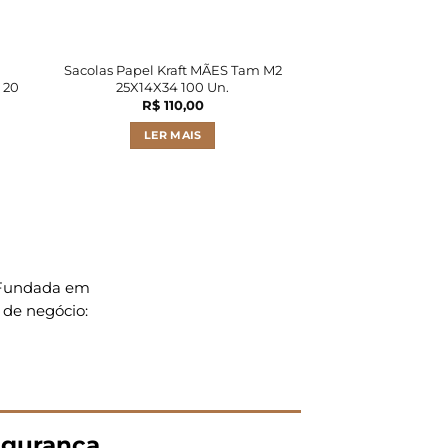
Sacolas Papel Kraft MÃES Tam M2
Sacolas Papel Kr
 20
25X14X34 100 Un.
Tam G 30X19
R$
110,00
R$
79
LER MAIS
LER M
. Fundada em
 de negócio:
gurança