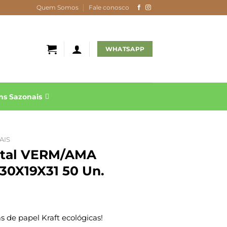
Quem Somos
Fale conosco
WHATSAPP
s Sazonais
AIS
Natal VERM/AMA
0X19X31 50 Un.
 de papel Kraft ecológicas!