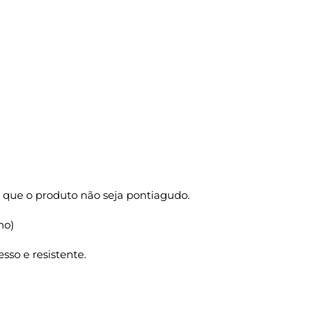
 que o produto não seja pontiagudo.
ho)
sso e resistente.
VO Tam P 18X10,5X26 50 Un. quantidade