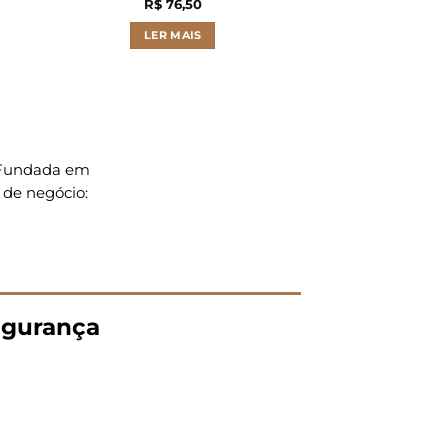
R$
76,50
LER M
LER MAIS
. Fundada em
 de negócio:
gurança