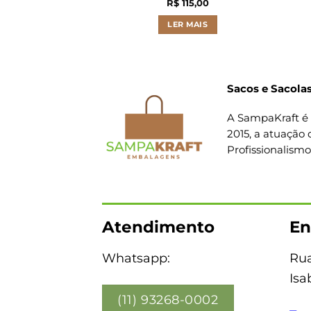
R$
115,00
LER MAIS
Sacos e Sacolas
A SampaKraft é 
2015, a atuação 
Profissionalism
Atendimento
En
Whatsapp:
Rua
Isa
(11) 93268-0002