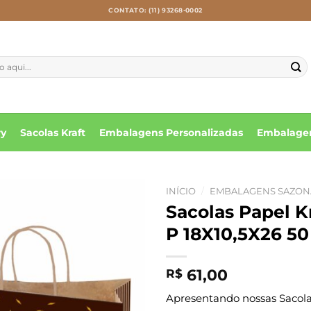
CONTATO: (11) 93268-0002
ry
Sacolas Kraft
Embalagens Personalizadas
Embalagen
INÍCIO
/
EMBALAGENS SAZON
Sacolas Papel 
P 18X10,5X26 50
61,00
R$
Apresentando nossas Sacolas