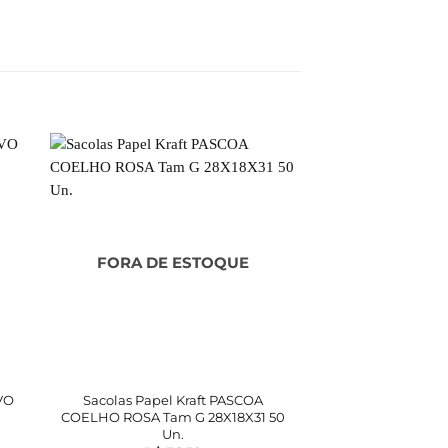
FORA DE ESTOQUE
FORA DE 
VO
Sacolas Papel Kraft PASCOA
Sacolas Papel Kr
COELHO ROSA Tam G 28X18X31 50
Tam G 28X18X
Un.
R$
12