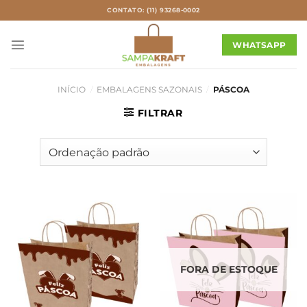
Skip
CONTATO: (11) 93268-0002
to
content
WHATSAPP
INÍCIO
/
EMBALAGENS SAZONAIS
/
PÁSCOA
FILTRAR
FORA DE ESTOQUE