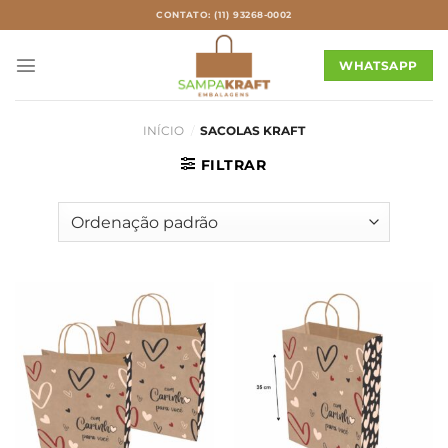
Skip
CONTATO: (11) 93268-0002
to
content
WHATSAPP
INÍCIO
/
SACOLAS KRAFT
FILTRAR