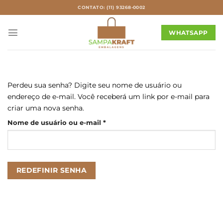
Skip
CONTATO: (11) 93268-0002
to
content
WHATSAPP
Perdeu sua senha? Digite seu nome de usuário ou
endereço de e-mail. Você receberá um link por e-mail para
criar uma nova senha.
Obrigatório
Nome de usuário ou e-mail
*
REDEFINIR SENHA