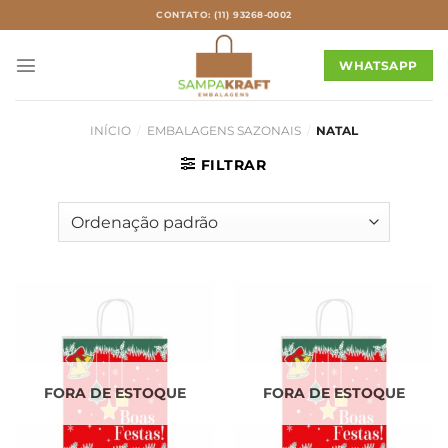
Skip
CONTATO: (11) 93268-0002
to
content
WHATSAPP
INÍCIO
/
EMBALAGENS SAZONAIS
/
NATAL
FILTRAR
FORA DE ESTOQUE
FORA DE ESTOQUE