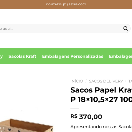
CONTATO: (11) 93268-0002
ry
Sacolas Kraft
Embalagens Personalizadas
Embalagen
INÍCIO
/
SACOS DELIVERY
/
T
Sacos Papel Kr
P 18×10,5×27 10
370,00
R$
Apresentando nossas Sacolas