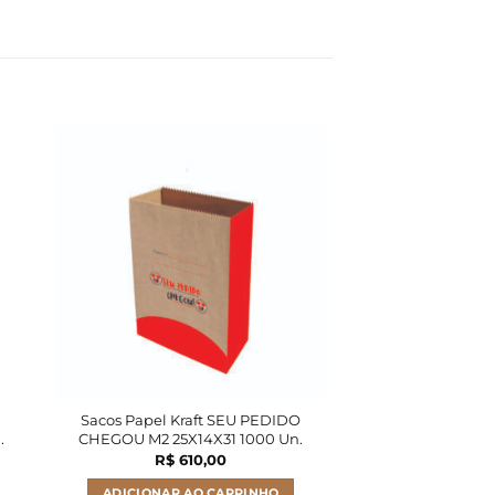
Sacos Papel Kraft SEU PEDIDO
Sacos Papel Kra
.
CHEGOU M2 25X14X31 1000 Un.
25X14X34
R$
610,00
R$
46
ADICIONAR AO CARRINHO
ADICIONAR A