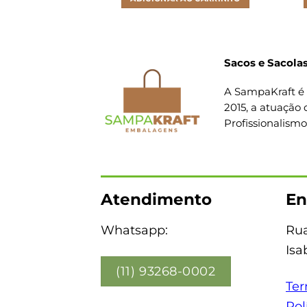
Sacos e Sacolas
A SampaKraft é 
2015, a atuação 
Profissionalism
Atendimento
En
Whatsapp:
Rua
Isa
(11) 93268-0002
Ter
Pol