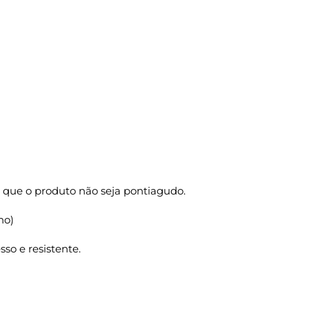
 que o produto não seja pontiagudo.
ho)
so e resistente.
SPERA P 18x10,5x27 1000 Un. quantidade