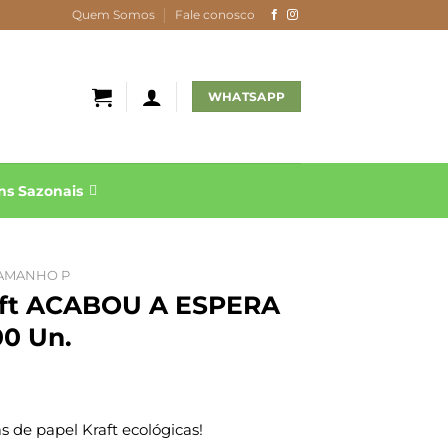
Quem Somos
Fale conosco
WHATSAPP
s Sazonais
AMANHO P
aft ACABOU A ESPERA
00 Un.
 de papel Kraft ecológicas!