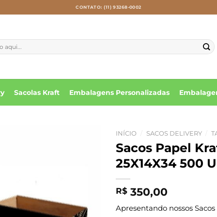
CONTATO: (11) 93268-0002
ry
Sacolas Kraft
Embalagens Personalizadas
Embalagen
INÍCIO
/
SACOS DELIVERY
/
T
Sacos Papel Kr
25X14X34 500 U
350,00
R$
Apresentando nossos Sacos d