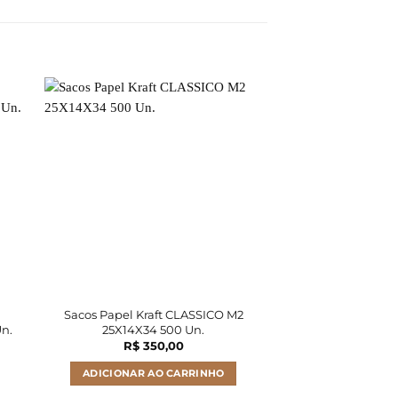
Sacos Papel Kraft CLASSICO M2
Sacos Papel Kra
n.
25X14X34 500 Un.
25X14X34 
R$
350,00
R$
61
ADICIONAR AO CARRINHO
ADICIONAR A