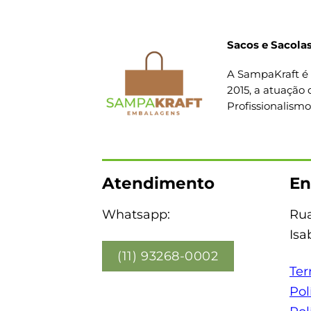
Sacos e Sacolas
A SampaKraft é 
2015, a atuação 
Profissionalism
Atendimento
En
Whatsapp:
Rua
Isa
(11) 93268-0002
Ter
Pol