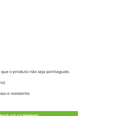
 que o produto não seja pontiagudo.
ho)
so e resistente.
 M2 25X14X34 500 Un. quantidade
ONAR AO CARRINHO