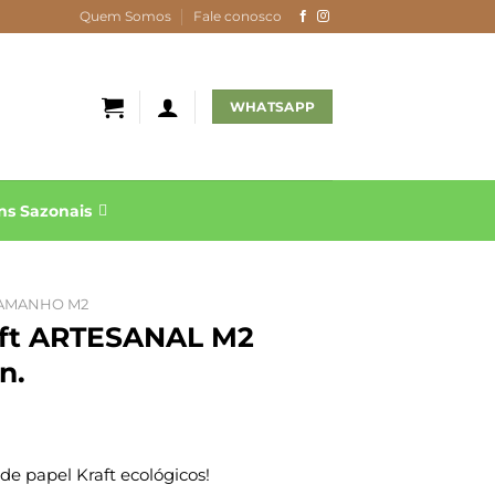
Quem Somos
Fale conosco
WHATSAPP
s Sazonais
AMANHO M2
aft ARTESANAL M2
n.
e papel Kraft ecológicos!