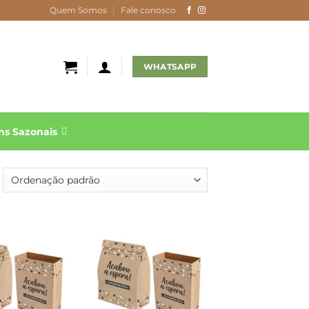
Quem Somos
Fale conosco
WHATSAPP
s Sazonais