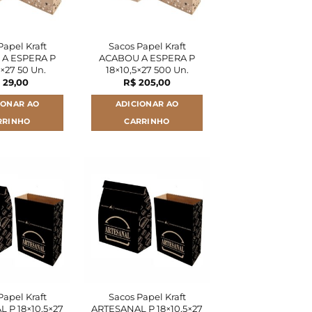
Papel Kraft
Sacos Papel Kraft
A ESPERA P
ACABOU A ESPERA P
5×27 50 Un.
18×10,5×27 500 Un.
29,00
R$
205,00
IONAR AO
ADICIONAR AO
RRINHO
CARRINHO
Papel Kraft
Sacos Papel Kraft
 P 18×10,5×27
ARTESANAL P 18×10,5×27