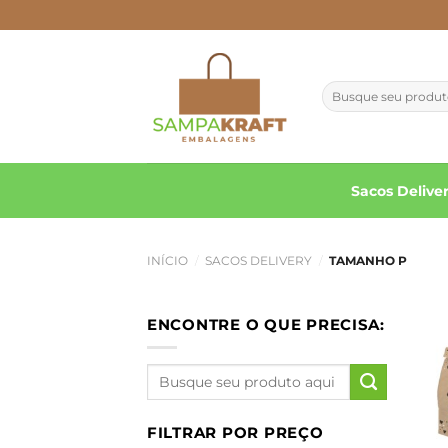
Skip
to
content
Pesquisar
por:
Sacos Delive
INÍCIO
/
SACOS DELIVERY
/
TAMANHO P
ENCONTRE O QUE PRECISA:
Pesquisar
por:
FILTRAR POR PREÇO