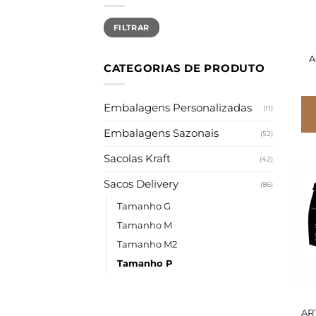
Preço
Preço
FILTRAR
mínimo
máximo
A
CATEGORIAS DE PRODUTO
Embalagens Personalizadas
(11)
Embalagens Sazonais
(52)
Sacolas Kraft
(42)
Sacos Delivery
(86)
Tamanho G
Tamanho M
Tamanho M2
Tamanho P
AR