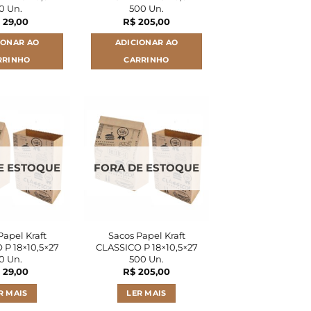
0 Un.
500 Un.
29,00
R$
205,00
IONAR AO
ADICIONAR AO
RRINHO
CARRINHO
E ESTOQUE
FORA DE ESTOQUE
Papel Kraft
Sacos Papel Kraft
 P 18×10,5×27
CLASSICO P 18×10,5×27
0 Un.
500 Un.
29,00
R$
205,00
R MAIS
LER MAIS