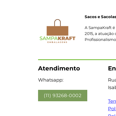
Sacos e Sacolas
A SampaKraft é 
2015, a atuação 
Profissionalism
Atendimento
En
Whatsapp:
Rua
Isa
(11) 93268-0002
Ter
Pol