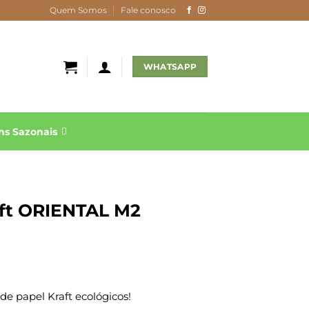
Quem Somos
Fale conosco
WHATSAPP
s Sazonais
aft ORIENTAL M2
e papel Kraft ecológicos!