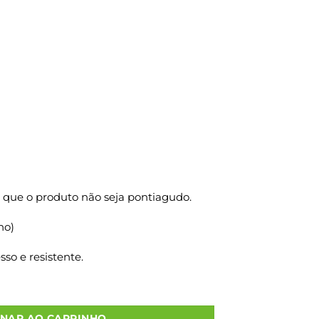
 que o produto não seja pontiagudo.
ho)
so e resistente.
2 25X14X31 50 Un. quantidade
ONAR AO CARRINHO