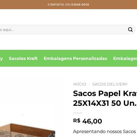
CONTATO: (11) 93268-0002
ry
Sacolas Kraft
Embalagens Personalizadas
Embalagen
INÍCIO
/
SACOS DELIVERY
Sacos Papel Kr
25X14X31 50 Un.
46,00
R$
Apresentando nossos Sacos d