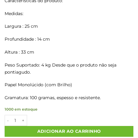
Características do produto:
Medidas:
Largura : 25 cm
Profundidade : 14 cm
Altura : 33 cm
Peso Suportado: 4 kg Desde que o produto não seja
pontiagudo.
Papel Monolúcido (com Brilho)
Gramatura: 100 gramas, espesso e resistente.
1000 em estoque
Sacolas Papel Kraft COM CARINHO P/R Tam M2 25X14X34 20 U
ADICIONAR AO CARRINHO