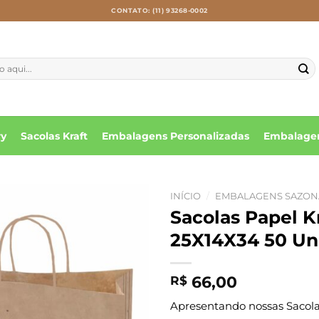
CONTATO: (11) 93268-0002
ry
Sacolas Kraft
Embalagens Personalizadas
Embalagen
INÍCIO
/
EMBALAGENS SAZON
Sacolas Papel 
25X14X34 50 Un
66,00
R$
Apresentando nossas Sacolas