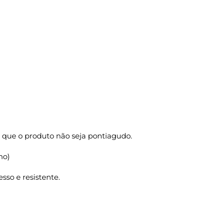
 que o produto não seja pontiagudo.
ho)
sso e resistente.
 M2 25X14X34 50 Un. quantidade