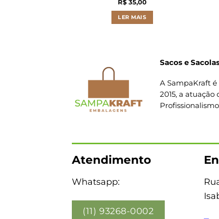
R$
35,00
LER MAIS
Sacos e Sacolas
A SampaKraft é 
2015, a atuação 
Profissionalism
Atendimento
En
Whatsapp:
Rua
Isa
(11) 93268-0002