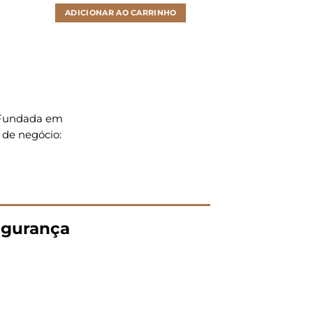
ADICIONAR AO CARRINHO
LER M
. Fundada em
 de negócio:
gurança