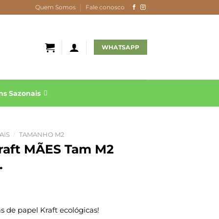
Quem Somos
Fale conosco
WHATSAPP
s Sazonais
AIS
/
TAMANHO M2
Kraft MÃES Tam M2
.
 de papel Kraft ecológicas!