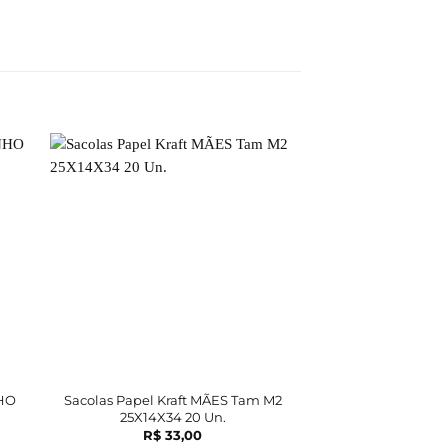
FORA DE 
NHO
Sacolas Papel Kraft MÃES Tam M2
Sacolas Papel Kr
25X14X34 20 Un.
Tam M2 25X14
R$
33,00
R$
35