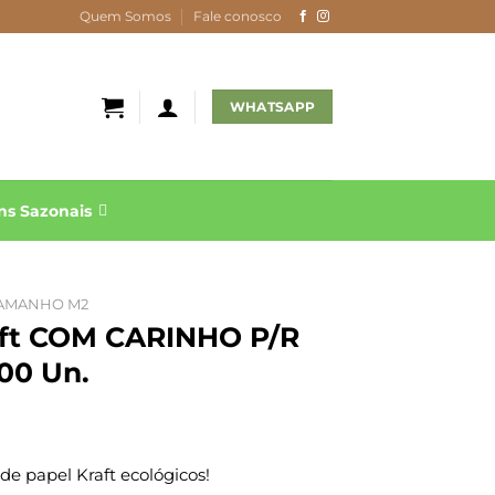
Quem Somos
Fale conosco
WHATSAPP
s Sazonais
AMANHO M2
aft COM CARINHO P/R
00 Un.
e papel Kraft ecológicos!