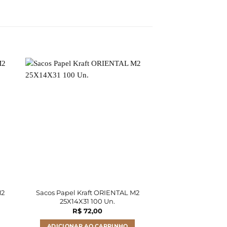
M2
Sacos Papel Kraft ORIENTAL M2
Sacos Papel Kra
25X14X31 100 Un.
25X14X34 
R$
72,00
R$
35
ADICIONAR AO CARRINHO
ADICIONAR A