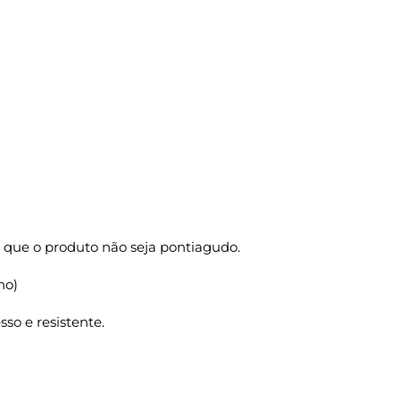
 que o produto não seja pontiagudo.
ho)
so e resistente.
HO P/R M2 25X14X34 1000 Un. quantidade