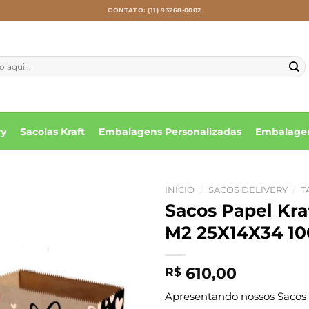
CONTATO: (11) 93268-0002
ry
Sacolas Kraft
Embalagens Personalizadas
Embalagen
INÍCIO
/
SACOS DELIVERY
/
T
Sacos Papel Kr
M2 25X14X34 10
610,00
R$
Apresentando nossos Sacos d