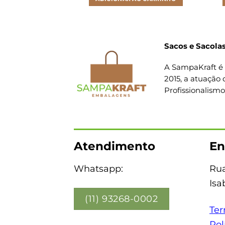
Sacos e Sacolas
A SampaKraft é 
2015, a atuação 
Profissionalism
Atendimento
En
Whatsapp:
Rua
Isa
(11) 93268-0002
Ter
Pol