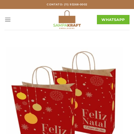
Skip
CONTATO: (11) 93268-0002
to
content
WHATSAPP