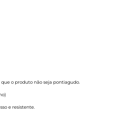
 que o produto não seja pontiagudo.
ho)
so e resistente.
 20X11X31 1000 Un. quantidade