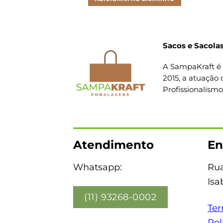
Sacos e Sacolas
A SampaKraft é 
2015, a atuação 
Profissionalism
Atendimento
En
Whatsapp:
Rua
Isa
(11) 93268-0002
Ter
Pol