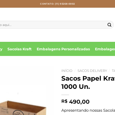
CONTATO: (11) 93268-0002
ry
Sacolas Kraft
Embalagens Personalizadas
Embalagen
INÍCIO
/
SACOS DELIVERY
/
T
Sacos Papel Kra
1000 Un.
490,00
R$
Apresentando nossas Sacolas