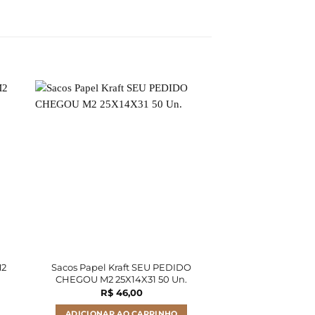
M2
Sacos Papel Kraft SEU PEDIDO
Sacos Papel Kraf
CHEGOU M2 25X14X31 50 Un.
25X14X34 
R$
46,00
R$
61
ADICIONAR AO CARRINHO
ADICIONAR A