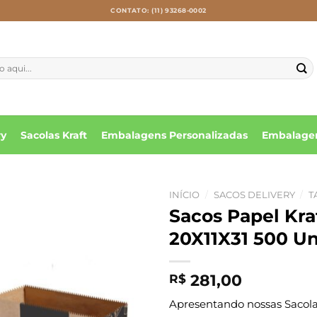
CONTATO: (11) 93268-0002
ry
Sacolas Kraft
Embalagens Personalizadas
Embalagen
INÍCIO
/
SACOS DELIVERY
/
T
Sacos Papel K
20X11X31 500 Un
281,00
R$
Apresentando nossas Sacolas