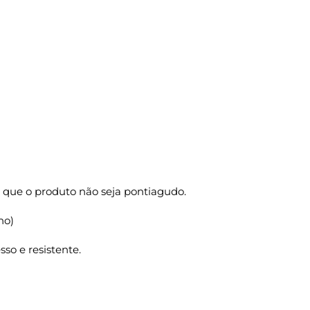
 que o produto não seja pontiagudo.
ho)
so e resistente.
MERO P 20X11X31 500 Un. quantidade