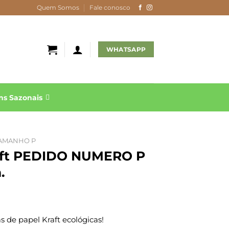
Quem Somos
Fale conosco
WHATSAPP
s Sazonais
AMANHO P
raft PEDIDO NUMERO P
.
 de papel Kraft ecológicas!