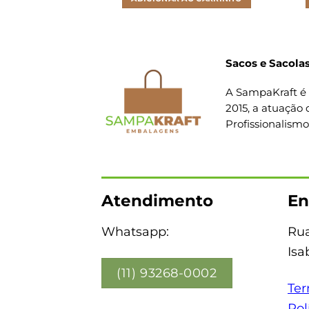
Sacos e Sacolas
A SampaKraft é 
2015, a atuação 
Profissionalism
Atendimento
En
Whatsapp:
Rua
Isa
(11) 93268-0002
Ter
Pol