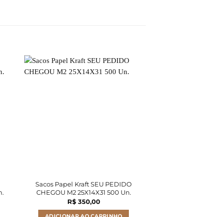
Sacos Papel Kraft SEU PEDIDO
Sacos Papel Kra
n.
CHEGOU M2 25X14X31 500 Un.
25X14X31 
R$
350,00
R$
35
ADICIONAR AO CARRINHO
ADICIONAR A