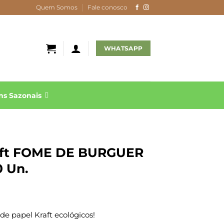
Quem Somos
Fale conosco
WHATSAPP
s Sazonais
raft FOME DE BURGUER
0 Un.
e papel Kraft ecológicos!