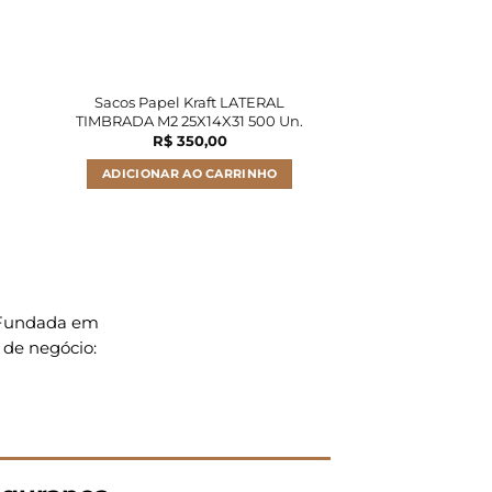
M
Sacos Papel Kraft LATERAL
Sacos Papel K
TIMBRADA M2 25X14X31 500 Un.
TIMBRADA M2 25
R$
350,00
R$
46
ADICIONAR AO CARRINHO
ADICIONAR A
. Fundada em
 de negócio: