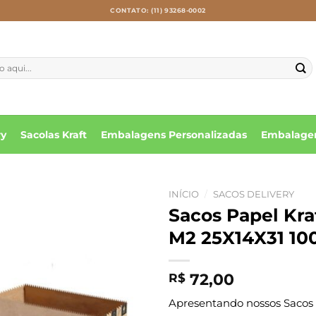
CONTATO: (11) 93268-0002
ry
Sacolas Kraft
Embalagens Personalizadas
Embalagen
INÍCIO
/
SACOS DELIVERY
Sacos Papel K
M2 25X14X31 10
72,00
R$
Apresentando nossos Sacos d