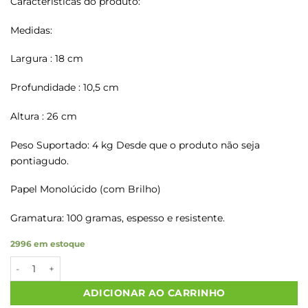
Características do produto:
Medidas:
Largura : 18 cm
Profundidade : 10,5 cm
Altura : 26 cm
Peso Suportado: 4 kg Desde que o produto não seja
pontiagudo.
Papel Monolúcido (com Brilho)
Gramatura: 100 gramas, espesso e resistente.
2996 em estoque
Sacolas Papel Kraft FEITO P VOCE Tam P 18X10,5X26 50 Un. qu
ADICIONAR AO CARRINHO