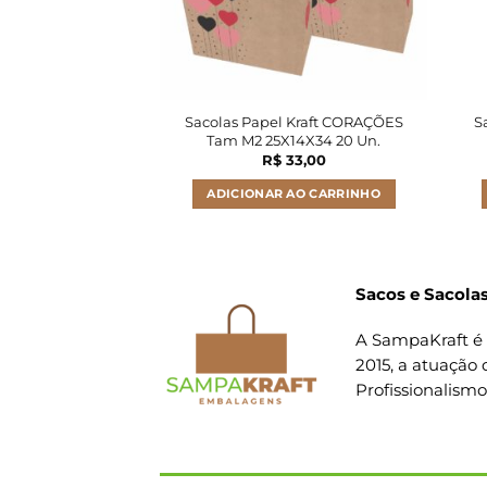
Sacolas Papel Kraft CORAÇÕES
S
Tam M2 25X14X34 20 Un.
R$
33,00
ADICIONAR AO CARRINHO
Sacos e Sacolas
A SampaKraft é 
2015, a atuação 
Profissionalism