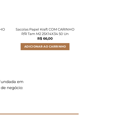
NHO
Sacolas Papel Kraft COM CARINHO
Sacolas Papel Kra
.
P/R Tam M2 25X14X34 50 Un
Tam M2 25X14
R$
66,00
R$
66
ADICIONAR AO CARRINHO
ADICIONAR A
. Fundada em
 de negócio: