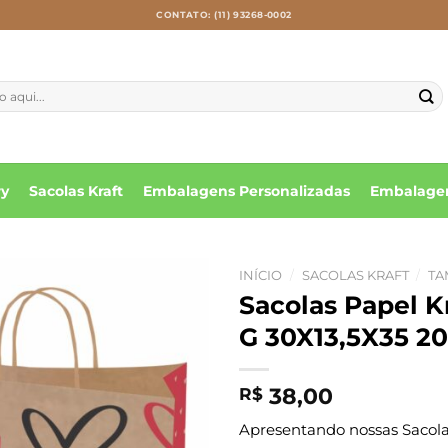
CONTATO: (11) 93268-0002
ry
Sacolas Kraft
Embalagens Personalizadas
Embalagen
INÍCIO
/
SACOLAS KRAFT
/
TA
Sacolas Papel 
G 30X13,5X35 20
38,00
R$
Apresentando nossas Sacolas