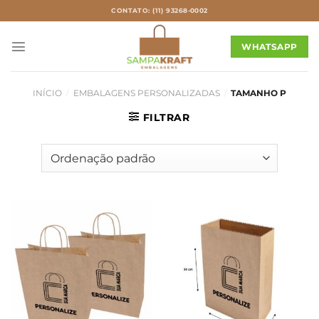
Skip
CONTATO: (11) 93268-0002
to
content
WHATSAPP
INÍCIO
/
EMBALAGENS PERSONALIZADAS
/
TAMANHO P
FILTRAR