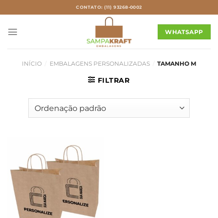
Skip
CONTATO: (11) 93268-0002
to
content
WHATSAPP
INÍCIO
/
EMBALAGENS PERSONALIZADAS
/
TAMANHO M
FILTRAR