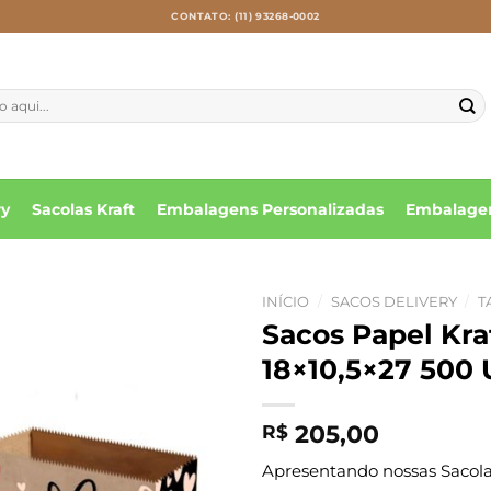
CONTATO: (11) 93268-0002
ry
Sacolas Kraft
Embalagens Personalizadas
Embalagen
INÍCIO
/
SACOS DELIVERY
/
T
Sacos Papel Kr
18×10,5×27 500 
205,00
R$
Apresentando nossas Sacolas