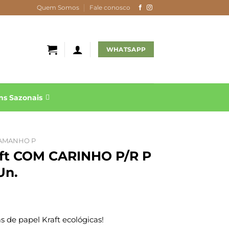
Quem Somos
Fale conosco
WHATSAPP
s Sazonais
AMANHO P
aft COM CARINHO P/R P
Un.
 de papel Kraft ecológicas!