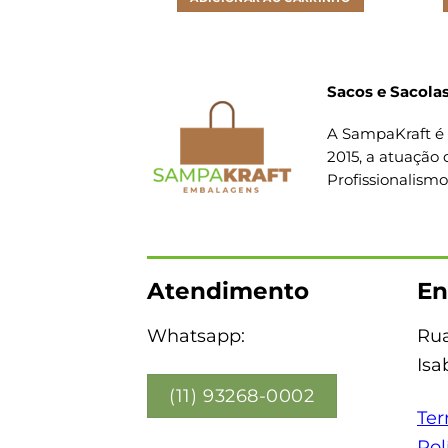
Sacos e Sacolas
A SampaKraft é 
2015, a atuação 
Profissionalism
Atendimento
En
Whatsapp:
Rua
Isa
(11) 93268-0002
Ter
Pol