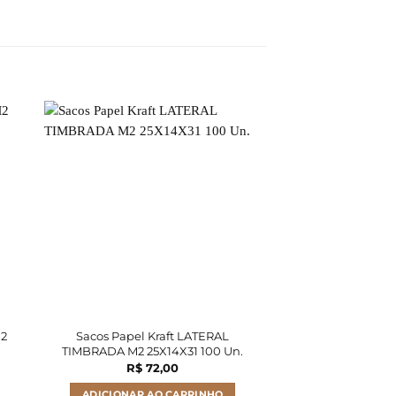
M2
Sacos Papel Kraft LATERAL
Sacos Papel K
TIMBRADA M2 25X14X31 100 Un.
TIMBRADA M2 25
R$
72,00
R$
46
ADICIONAR AO CARRINHO
ADICIONAR A