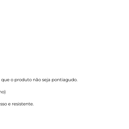
 que o produto não seja pontiagudo.
ho)
so e resistente.
O P/R P 18x10,5x27 500 Un. quantidade