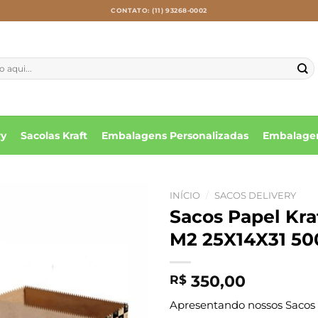
CONTATO: (11) 93268-0002
ry
Sacolas Kraft
Embalagens Personalizadas
Embalagen
INÍCIO
/
SACOS DELIVERY
Sacos Papel Kr
M2 25X14X31 50
350,00
R$
Apresentando nossos Sacos d