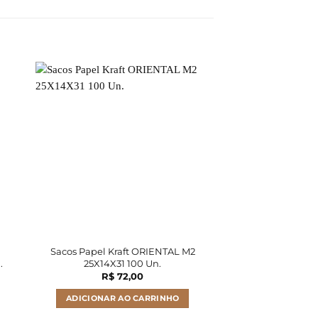
Sacos Papel Kraft ORIENTAL M2
Sacos Papel Kra
.
25X14X31 100 Un.
30X19X34 
R$
72,00
R$
10
ADICIONAR AO CARRINHO
ADICIONAR A