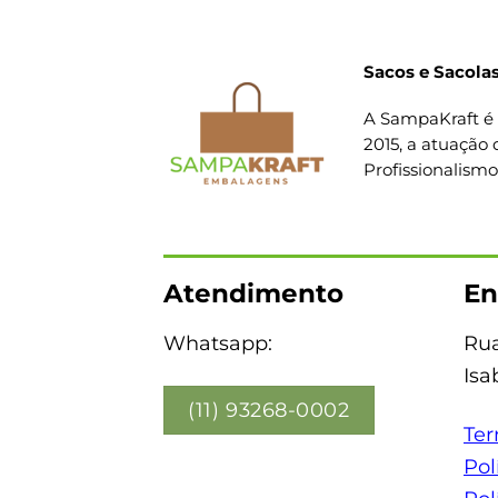
Sacos e Sacolas
A SampaKraft é 
2015, a atuação 
Profissionalism
Atendimento
En
Whatsapp:
Rua
Isa
(11) 93268-0002
Ter
Pol