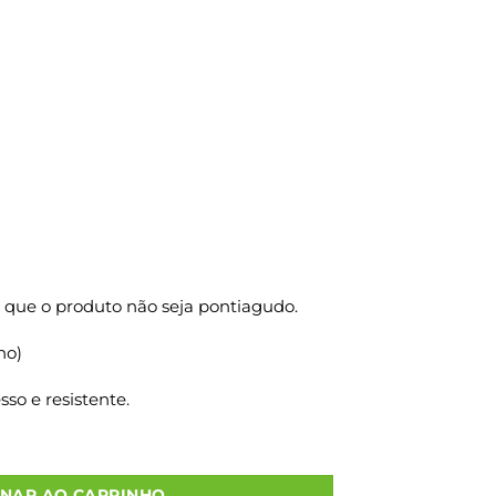
 que o produto não seja pontiagudo.
ho)
so e resistente.
IMBRADA M2 25X14X31 500 Un. quantidade
ONAR AO CARRINHO