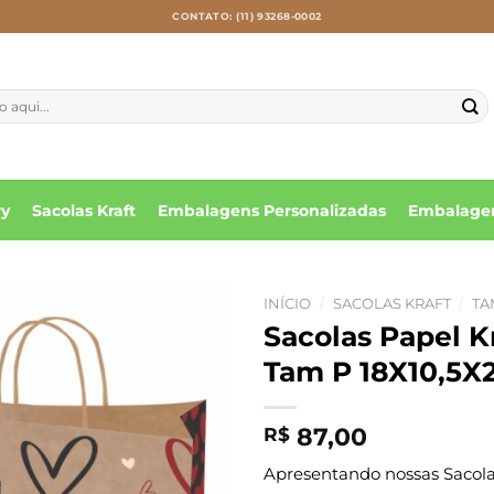
CONTATO: (11) 93268-0002
ry
Sacolas Kraft
Embalagens Personalizadas
Embalagen
INÍCIO
/
SACOLAS KRAFT
/
TA
Sacolas Papel 
Tam P 18X10,5X2
87,00
R$
Apresentando nossas Sacolas