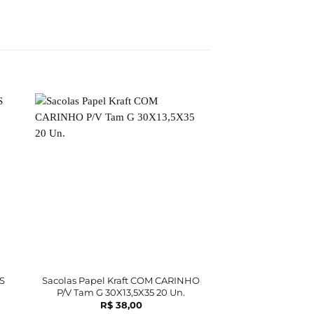
FORA DE 
S
Sacolas Papel Kraft COM CARINHO
Sacolas Papel Kra
P/V Tam G 30X13,5X35 20 Un.
Tam G 30X13,5
R$
38,00
R$
12