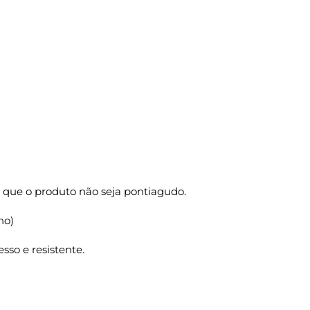
 que o produto não seja pontiagudo.
ho)
sso e resistente.
NHO P/V Tam P 18X10,5X26 100 Un. quantidade