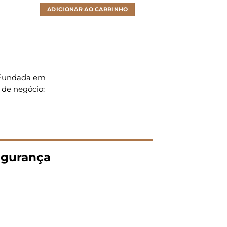
ADICIONAR AO CARRINHO
LER M
. Fundada em
 de negócio:
gurança