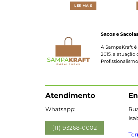
LER MAIS
Sacos e Sacolas
A SampaKraft é 
2015, a atuação 
Profissionalism
Atendimento
En
Whatsapp:
Rua
Isa
(11) 93268-0002
Ter