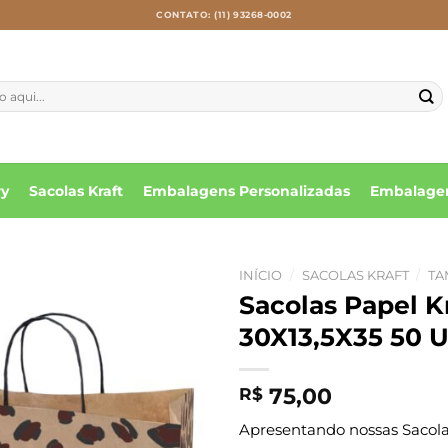
CONTATO: (11) 93268-0002
ry
Sacolas Kraft
Embalagens Personalizadas
Embalagen
INÍCIO
/
SACOLAS KRAFT
/
TA
Sacolas Papel 
30X13,5X35 50 U
75,00
R$
Apresentando nossas Sacolas