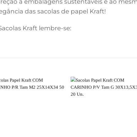
reção a embalagens sustentáveis e ao mes
egância das sacolas de papel Kraft!
colas Kraft lembre-se: