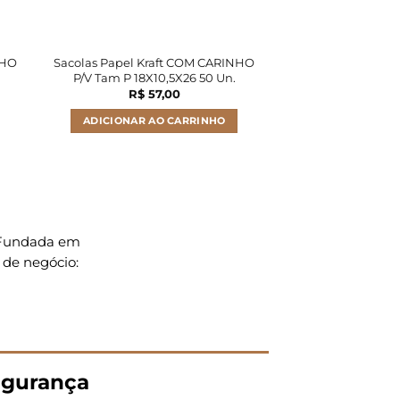
NHO
Sacolas Papel Kraft COM CARINHO
Sacolas Papel Kr
P/V Tam P 18X10,5X26 50 Un.
30X13,5X3
R$
57,00
R$
38
ADICIONAR AO CARRINHO
LER M
. Fundada em
 de negócio:
gurança