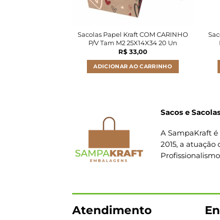
Sacolas Papel Kraft COM CARINHO
Sac
P/V Tam M2 25X14X34 20 Un
R$
33,00
ADICIONAR AO CARRINHO
Sacos e Sacolas
A SampaKraft é 
2015, a atuação 
Profissionalism
Atendimento
En