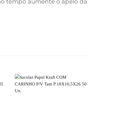
mo tempo aumente o apelo da
FORA DE 