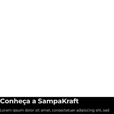
nossos produtos
condição de pagamento
para o seu negócio
Entrega
Sustentabilidade
Despachamos nossos
Trabalhamos com matéria-
produtos para todo Brasil
prima ecologicamente
sustentável
Conheça a SampaKraft
Lorem ipsum dolor sit amet, consectetuer adipiscing elit, sed